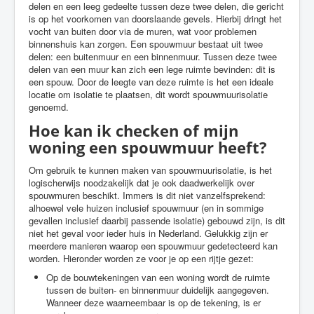
delen en een leeg gedeelte tussen deze twee delen, die gericht
is op het voorkomen van doorslaande gevels. Hierbij dringt het
vocht van buiten door via de muren, wat voor problemen
binnenshuis kan zorgen. Een spouwmuur bestaat uit twee
delen: een buitenmuur en een binnenmuur. Tussen deze twee
delen van een muur kan zich een lege ruimte bevinden: dit is
een spouw. Door de leegte van deze ruimte is het een ideale
locatie om isolatie te plaatsen, dit wordt spouwmuurisolatie
genoemd.
Hoe kan ik checken of mijn
woning een spouwmuur heeft?
Om gebruik te kunnen maken van spouwmuurisolatie, is het
logischerwijs noodzakelijk dat je ook daadwerkelijk over
spouwmuren beschikt. Immers is dit niet vanzelfsprekend:
alhoewel vele huizen inclusief spouwmuur (en in sommige
gevallen inclusief daarbij passende isolatie) gebouwd zijn, is dit
niet het geval voor ieder huis in Nederland. Gelukkig zijn er
meerdere manieren waarop een spouwmuur gedetecteerd kan
worden. Hieronder worden ze voor je op een rijtje gezet:
Op de bouwtekeningen van een woning wordt de ruimte
tussen de buiten- en binnenmuur duidelijk aangegeven.
Wanneer deze waarneembaar is op de tekening, is er