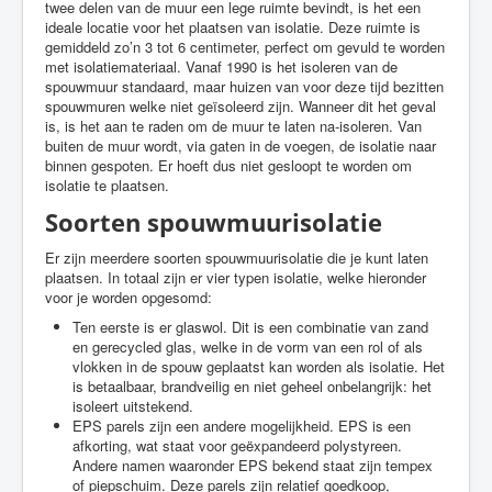
twee delen van de muur een lege ruimte bevindt, is het een
ideale locatie voor het plaatsen van isolatie. Deze ruimte is
gemiddeld zo’n 3 tot 6 centimeter, perfect om gevuld te worden
met isolatiemateriaal. Vanaf 1990 is het isoleren van de
spouwmuur standaard, maar huizen van voor deze tijd bezitten
spouwmuren welke niet geïsoleerd zijn. Wanneer dit het geval
is, is het aan te raden om de muur te laten na-isoleren. Van
buiten de muur wordt, via gaten in de voegen, de isolatie naar
binnen gespoten. Er hoeft dus niet gesloopt te worden om
isolatie te plaatsen.
Soorten spouwmuurisolatie
Er zijn meerdere soorten spouwmuurisolatie die je kunt laten
plaatsen. In totaal zijn er vier typen isolatie, welke hieronder
voor je worden opgesomd:
Ten eerste is er glaswol. Dit is een combinatie van zand
en gerecycled glas, welke in de vorm van een rol of als
vlokken in de spouw geplaatst kan worden als isolatie. Het
is betaalbaar, brandveilig en niet geheel onbelangrijk: het
isoleert uitstekend.
EPS parels zijn een andere mogelijkheid. EPS is een
afkorting, wat staat voor geëxpandeerd polystyreen.
Andere namen waaronder EPS bekend staat zijn tempex
of piepschuim. Deze parels zijn relatief goedkoop,