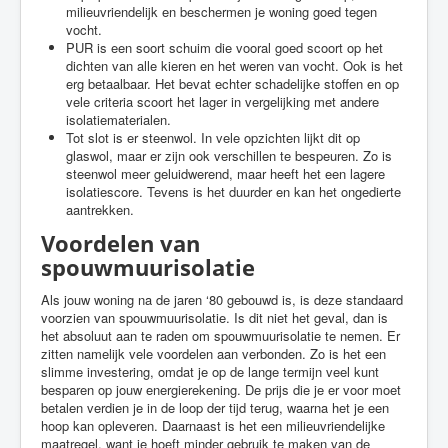
milieuvriendelijk en beschermen je woning goed tegen
vocht.
PUR is een soort schuim die vooral goed scoort op het
dichten van alle kieren en het weren van vocht. Ook is het
erg betaalbaar. Het bevat echter schadelijke stoffen en op
vele criteria scoort het lager in vergelijking met andere
isolatiematerialen.
Tot slot is er steenwol. In vele opzichten lijkt dit op
glaswol, maar er zijn ook verschillen te bespeuren. Zo is
steenwol meer geluidwerend, maar heeft het een lagere
isolatiescore. Tevens is het duurder en kan het ongedierte
aantrekken.
Voordelen van
spouwmuurisolatie
Als jouw woning na de jaren ‘80 gebouwd is, is deze standaard
voorzien van spouwmuurisolatie. Is dit niet het geval, dan is
het absoluut aan te raden om spouwmuurisolatie te nemen. Er
zitten namelijk vele voordelen aan verbonden. Zo is het een
slimme investering, omdat je op de lange termijn veel kunt
besparen op jouw energierekening. De prijs die je er voor moet
betalen verdien je in de loop der tijd terug, waarna het je een
hoop kan opleveren. Daarnaast is het een milieuvriendelijke
maatregel, want je hoeft minder gebruik te maken van de